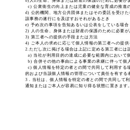
b)人の生命、身体または財産の保護のために必要
c) 公衆衛生の向上または児童の健全な育成の推
d) 公的機関、地方公共団体またはその委託を受け
該事務の遂行にを及ぼすおそれがあるとき
e) 予め次の事項を告知あるいは公表をしている場合
2) 人の生命、身体または財産の保護のために必要
3) 第三者への提供の手段または方法
4) ご本人の求めに応じて個人情報の第三者への提
2.ただし次に掲げる場合は上記に定める第三者には
a) 当社が利用目的の達成に必要な範囲内において
b) 合併その他の事由による事業の承継に伴って個
c) 個人情報を特定の者との間で共同して利用する
的および当該個人情報の管理について責任を有する
3．当社は、個人情報を特定の者との間で共同して
通知またはご本人が容易に知り得る状態に置きます