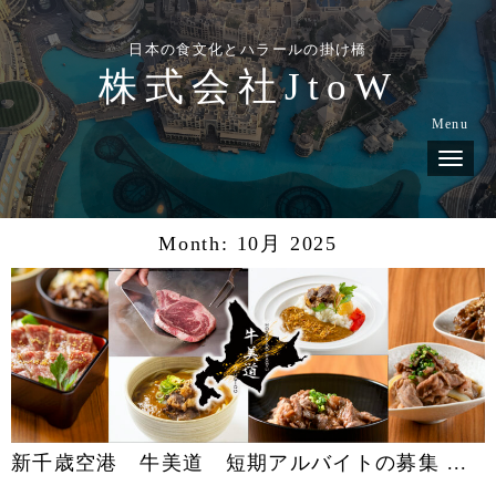
日本の食文化とハラールの掛け橋
株式会社JtoW
Menu
N
a
v
i
g
Month:
10月 2025
a
t
i
o
n
新千歳空港 牛美道 短期アルバイトの募集 ...