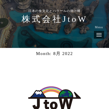
日本の食文化とハラールの掛け橋
株式会社JtoW
Menu
N
a
v
i
g
Month:
8月 2022
a
t
i
o
n