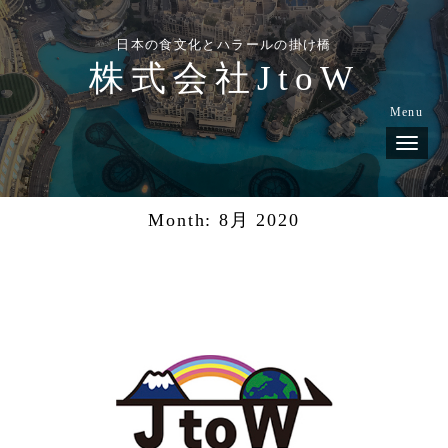
日本の食文化とハラールの掛け橋
株式会社JtoW
Menu
N
a
v
i
g
Month:
8月 2020
a
t
i
o
n