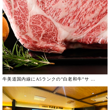
牛美道国内線にA5ランクの”白老和牛”サ ...