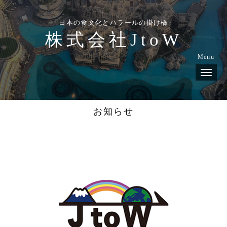
日本の食文化とハラールの掛け橋
株式会社JtoW
Menu
N
a
v
i
g
お知らせ
a
t
i
o
n